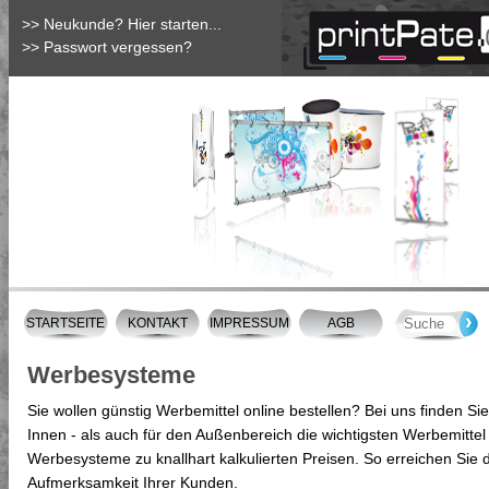
>> Neukunde? Hier starten...
>> Passwort vergessen?
Rollup
Messetheke
Mesh-Banner
Pop-Up
Kundenstopper
PVC-Banner
Rollup
ab 46,-/qm
ab 139,-
ab 8,-/qm
ab 285,-
ab 169,-
ab 8,-/qm
ab 46,-
STARTSEITE
KONTAKT
IMPRESSUM
AGB
Werbesysteme
Sie wollen günstig Werbemittel online bestellen? Bei uns finden Si
Innen - als auch für den Außenbereich die wichtigsten Werbemittel
Werbesysteme zu knallhart kalkulierten Preisen. So erreichen Sie d
Aufmerksamkeit Ihrer Kunden.