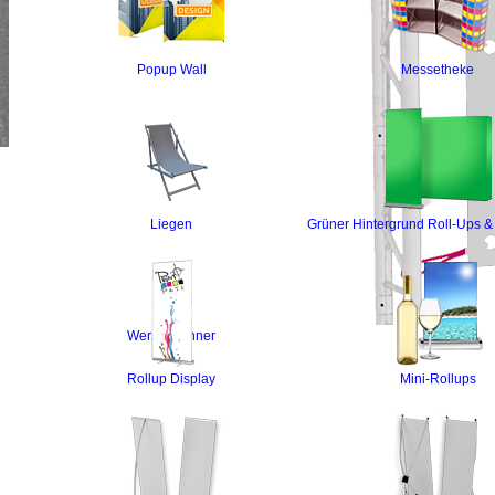
Popup Wall
Messetheke
Liegen
Grüner Hintergrund Roll-Ups & 
Werbe-Banner
Rollup Display
Mini-Rollups