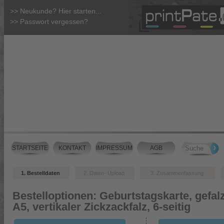
>> Neukunde? Hier starten...
>> Passwort vergessen?
STARTSEITE
KONTAKT
IMPRESSUM
AGB
1. Bestelldaten
2. Daten- Upload
3. Zusammenfassung
Bestelloptionen:
Geburtstagskarte, gefalz
A5, vertikaler Zickzackfalz, 6-seitig