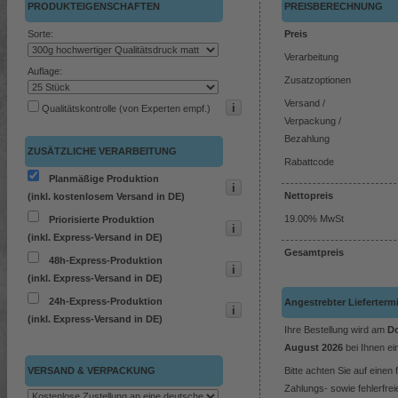
PRODUKTEIGENSCHAFTEN
PREISBERECHNUNG
Sorte:
Preis
Verarbeitung
Auflage:
Zusatzoptionen
Versand /
Qualitätskontrolle (von Experten empf.)
Verpackung /
Bezahlung
ZUSÄTZLICHE VERARBEITUNG
Rabattcode
Planmäßige Produktion
Nettopreis
(inkl. kostenlosem Versand in DE)
19.00% MwSt
Priorisierte Produktion
(inkl. Express-Versand in DE)
Gesamtpreis
48h-Express-Produktion
(inkl. Express-Versand in DE)
24h-Express-Produktion
Angestrebter Lieferterm
(inkl. Express-Versand in DE)
Ihre Bestellung wird am
Do
August 2026
bei Ihnen ein
VERSAND & VERPACKUNG
Bitte achten Sie auf einen 
Zahlungs- sowie fehlerfrei